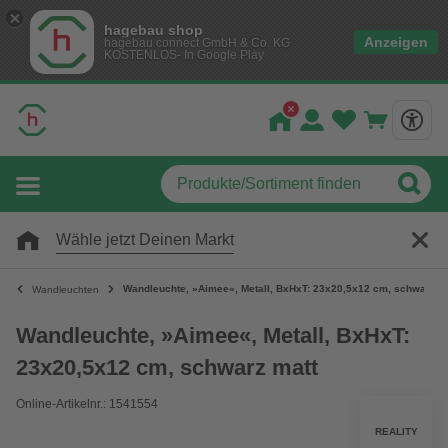
hagebau shop
Anzeigen
hagebau connect GmbH & Co. KG
KOSTENLOS- In Google Play
Wähle jetzt Deinen Markt
Wandleuchte, »Aimee«, Metall, BxHxT: 23x20,5x12 cm, schwarz m
Wandleuchten
Wandleuchte, »Aimee«, Metall, BxHxT:
23x20,5x12 cm, schwarz matt
Online-Artikelnr.: 1541554
REALITY