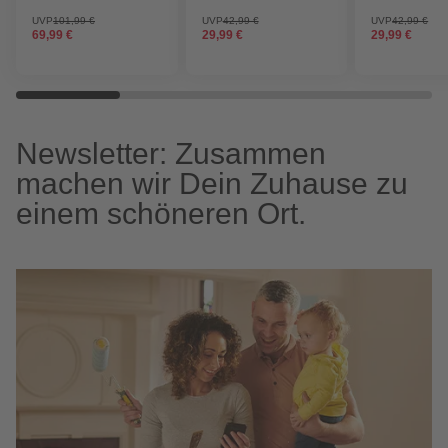
weiß matt
weiß matt
UVP
101,99 €
UVP
42,99 €
UVP
42,99 €
69,99 €
29,99 €
29,99 €
Newsletter: Zusammen
machen wir Dein Zuhause zu
einem schöneren Ort.