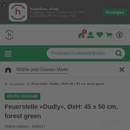
hagebau shop
Anzeigen
hagebau connect GmbH & Co. KG
KOSTENLOS- In Google Play
Wähle jetzt Deinen Markt
Feuerstelle »Dudly«, ØxH: 45 x 50 cm, forest green
Feuerkörbe
GRATIS VERSAND
Feuerstelle »Dudly«, ØxH: 45 x 50 cm,
forest green
Online-Artikelnr.: 1608117