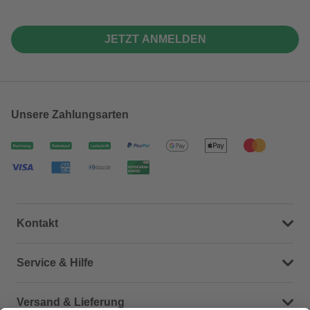
JETZT ANMELDEN
Unsere Zahlungsarten
Kontakt
Dein Kontakt zu uns
Service & Hilfe
Häufige Fragen (FAQ)
Versand & Lieferung