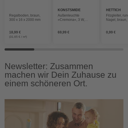
KONSTSMIDE
HETTICH
Regalboden, braun,
Außenleuchte
Filzgleiter, run
300 x 16 x 2000 mm
»Cremona«, 3 W,
Nagel, braun,
BxHxT 14 x 14,5 x 13
mm
cm, inkl. Leuchtmittel
18,99 €
69,99 €
0,99 €
(31,65 € / m²)
Newsletter: Zusammen
machen wir Dein Zuhause zu
einem schöneren Ort.