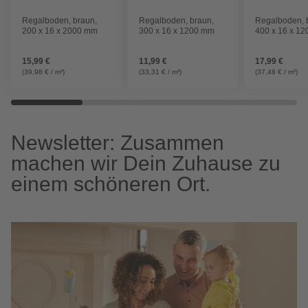
Regalboden, braun,
Regalboden, braun,
Regalboden, 
200 x 16 x 2000 mm
300 x 16 x 1200 mm
400 x 16 x 1
15,99 €
11,99 €
17,99 €
(39,98 € / m²)
(33,31 € / m²)
(37,48 € / m²)
Newsletter: Zusammen
machen wir Dein Zuhause zu
einem schöneren Ort.