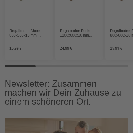
Regalboden Ahorn,
Regalboden Buche,
Regalboden 
800x600x16 mm,
1200x600x16 mm,
800x600x16 
Melaminharzbeschichtet,
Melaminharzbeschichtet,
Melaminharzb
Ahorn
Buche
Buche
15,99 €
24,99 €
15,99 €
Newsletter: Zusammen
machen wir Dein Zuhause zu
einem schöneren Ort.