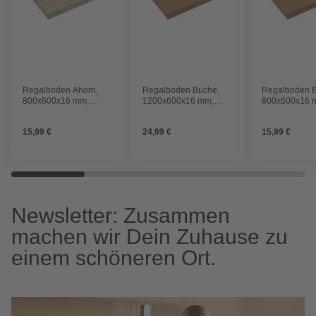
Regalboden Ahorn,
Regalboden Buche,
Regalboden 
800x600x16 mm,
1200x600x16 mm,
800x600x16 
Melaminharzbeschichtet,
Melaminharzbeschichtet,
Melaminharzb
Ahorn
Buche
Buche
15,99 €
24,99 €
15,99 €
Newsletter: Zusammen
machen wir Dein Zuhause zu
einem schöneren Ort.