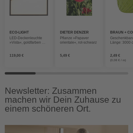
ECO-LIGHT
DIETER DENZER
BRAUN + C
GARTENBAU
LED-Deckenleuchte
Pflanze »Papaver
Geschenkband,
»Vista«, goldfarben mit
orientale«, rot-schwarz
Länge: 3000 
schwarzem Rand,
hellgrün
1750lm, 3000k
119,00 €
5,49 €
2,49 €
(0,08 € / m)
Newsletter: Zusammen
machen wir Dein Zuhause zu
einem schöneren Ort.