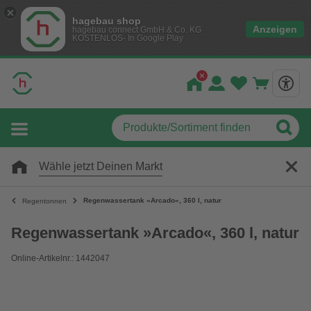
hagebau shop
Anzeigen
hagebau connect GmbH & Co. KG
KOSTENLOS- In Google Play
Wähle jetzt Deinen Markt
Regenwassertank »Arcado«, 360 l, natur
Regentonnen
Regenwassertank »Arcado«, 360 l, natur
Online-Artikelnr.: 1442047