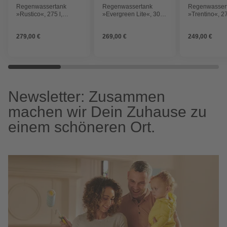
Regenwassertank
Regenwassertank
Regenwasser
»Rustico«, 275 l,
»Evergreen Lite«, 300
»Trentino«, 27
dunkelbraun
l, erdfarben
terracotta
279,00 €
269,00 €
249,00 €
Newsletter: Zusammen
machen wir Dein Zuhause zu
einem schöneren Ort.