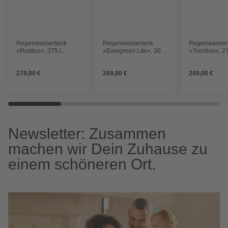
Regenwassertank
Regenwassertank
Regenwasser
»Rustico«, 275 l,
»Evergreen Lite«, 300
»Trentino«, 27
dunkelbraun
l, erdfarben
terracotta
279,00 €
269,00 €
249,00 €
Newsletter: Zusammen
machen wir Dein Zuhause zu
einem schöneren Ort.