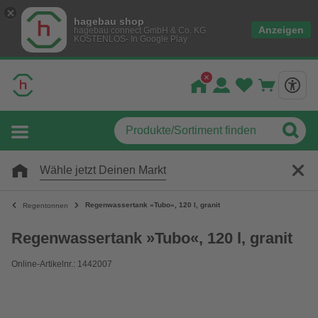
hagebau shop
Anzeigen
hagebau connect GmbH & Co. KG
KOSTENLOS- In Google Play
Wähle jetzt Deinen Markt
Regenwassertank »Tubo«, 120 l, granit
Regentonnen
Regenwassertank »Tubo«, 120 l, granit
Online-Artikelnr.: 1442007