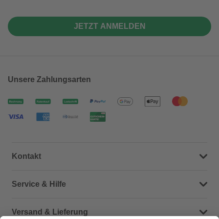
JETZT ANMELDEN
Unsere Zahlungsarten
Kontakt
Dein Kontakt zu uns
Service & Hilfe
Häufige Fragen (FAQ)
Versand & Lieferung