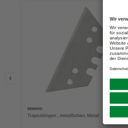
RENOVO
Trapezklingen , metallfarben, Metall