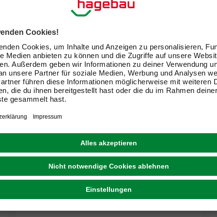
RENOVO
Hakenklingen, metallfarben, Metall