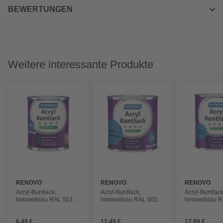
BEWERTUNGEN
Weitere interessante Produkte
RENOVO
RENOVO
RENOVO
Acryl-Buntlack,
Acryl-Buntlack,
Acryl-Buntlack
himmelblau RAL 5015,
himmelblau RAL 5015,
himmelblau R
seidenmatt, 125ml
seidenmatt, 375ml
seidenmatt, 0,
6,49 €
11,49 €
17,99 €