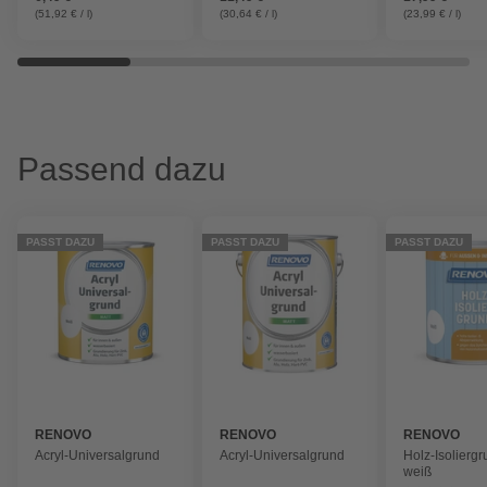
(51,92 € / l)
(30,64 € / l)
(23,99 € / l)
Passend dazu
PASST DAZU
PASST DAZU
PASST DAZU
RENOVO
RENOVO
RENOVO
Acryl-Universalgrund
Acryl-Universalgrund
Holz-Isolierg
weiß