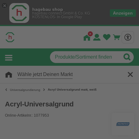
hagebau shop
Anzeigen
hagebau connect GmbH & Co. KG
KOSTENLOS- In Google Play
Wähle jetzt Deinen Markt
Acryl Universalgrund matt, weiß
Universalgrundierung
Acryl-Universalgrund
Online-Artikelnr.: 1077953