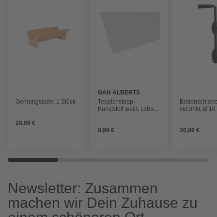
GAH ALBERTS
Gehrungslade, 1 Stück
Teppichstopp,
Bodenschiebe
Kunststoff weiß, LxBxH:
verzinkt, Ø 1
120x80x0,45 cm
LxBxH: 400x1
28,99 €
8,99 €
26,99 €
Newsletter: Zusammen
machen wir Dein Zuhause zu