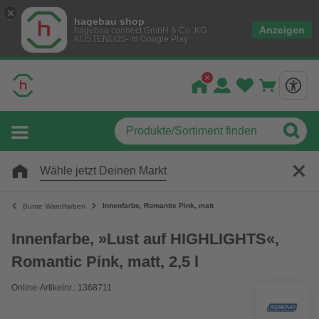
hagebau shop
Anzeigen
hagebau connect GmbH & Co. KG
KOSTENLOS- In Google Play
Wähle jetzt Deinen Markt
Innenfarbe, Romantic Pink, matt
Bunte Wandfarben
Innenfarbe, »Lust auf HIGHLIGHTS«,
Romantic Pink, matt, 2,5 l
Online-Artikelnr.: 1368711