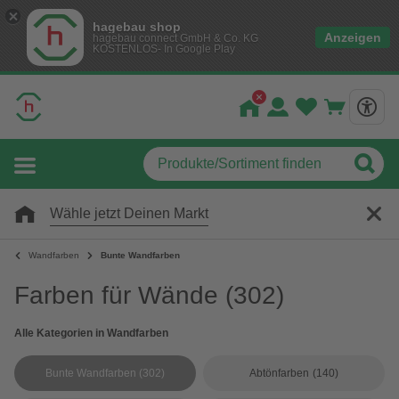
hagebau shop
Anzeigen
hagebau connect GmbH & Co. KG
KOSTENLOS- In Google Play
Wähle jetzt Deinen Markt
Wandfarben
Bunte Wandfarben
Farben für Wände
(302)
Alle Kategorien in Wandfarben
Bunte Wandfarben
(302)
Abtönfarben
(140)