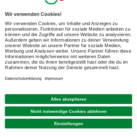
Wandgestaltung bei hagebau
Du bist auf der Suche nach den besten Farben für Wände,
um Dein Zuhause neu zu gestalten? Dann bist Du hier
genau richtig! Mit einer großen Auswahl an hochwertigen
Farben für die Wand und kompetenter Beratung sowohl
online als auch in unseren stationären Märkten bieten wir
Dir alles, was Du für Dein Renovierungsprojekt brauchst.
Farben für die Wand – Die besten
Optionen für jedes Zuhause
Ob Du bunte Wandfarben für lebendige Akzente, oder eher
warme Wandfarbenfür eine gemütliche Atmosphäre suchst
– bei hagebau findest Du eine große Auswahl. Entdecke
schöne Wandfarben für jedes Zimmer, und lass Dich von
modernen und klassischen Farben inspirieren. Anbei