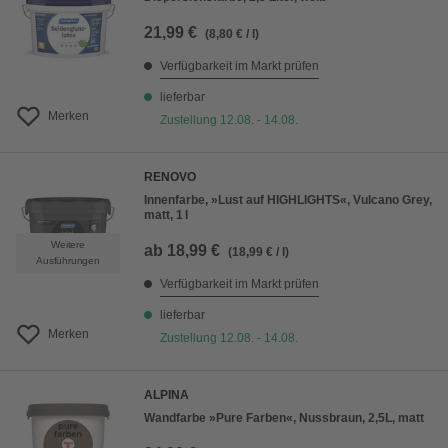
21,99 €
(8,80 € / l)
Verfügbarkeit im Markt prüfen
lieferbar
Merken
Zustellung 12.08. - 14.08.
RENOVO
Innenfarbe, »Lust auf HIGHLIGHTS«, Vulcano Grey,
matt, 1 l
Weitere
ab
18,99 €
(18,99 € / l)
Ausführungen
Verfügbarkeit im Markt prüfen
lieferbar
Merken
Zustellung 12.08. - 14.08.
ALPINA
Wandfarbe »Pure Farben«, Nussbraun, 2,5L, matt