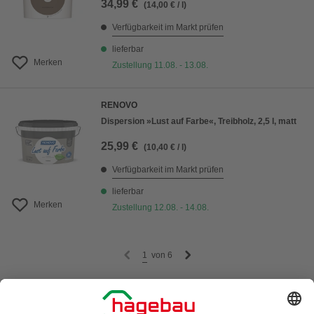
34,99 €
(14,00 € / l)
Verfügbarkeit im Markt prüfen
lieferbar
Merken
Zustellung 11.08. - 13.08.
RENOVO
Dispersion »Lust auf Farbe«, Treibholz, 2,5 l, matt
25,99 €
(10,40 € / l)
Verfügbarkeit im Markt prüfen
lieferbar
Merken
Zustellung 12.08. - 14.08.
1
von
6
Farben für Wände – Deine perfekte