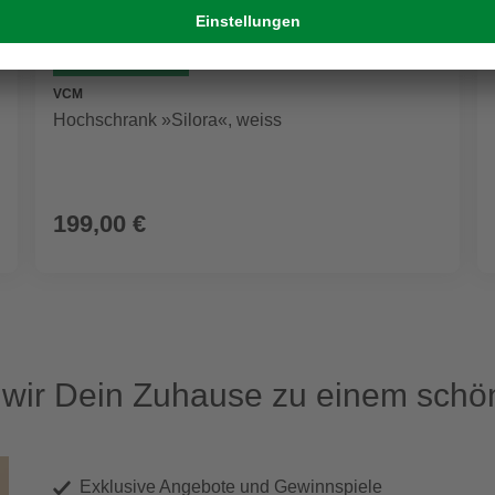
GRATIS VERSAND
VCM
Hochschrank »Silora«, weiss
199,00 €
ir Dein Zuhause zu einem schön
Exklusive Angebote und Gewinnspiele