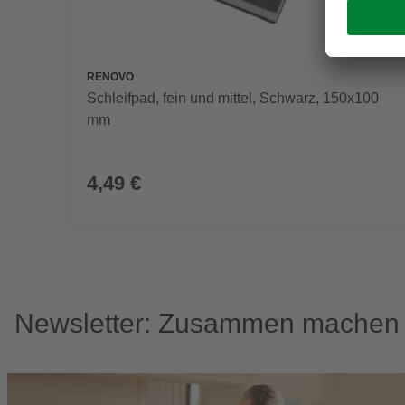
RENOVO
Schleifpad, fein und mittel, Schwarz, 150x100
mm
4,49 €
Newsletter: Zusammen machen w