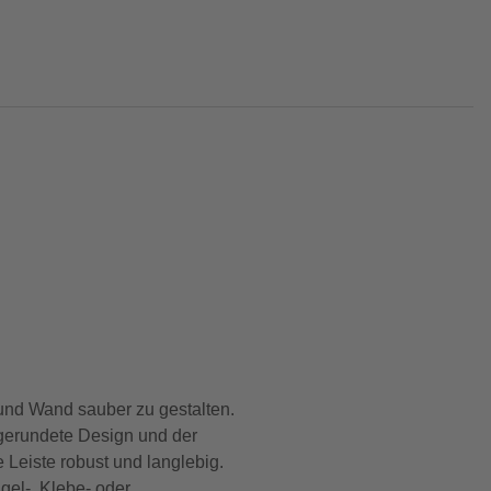
 und Wand sauber zu gestalten.
bgerundete Design und der
 Leiste robust und langlebig.
gel-, Klebe- oder