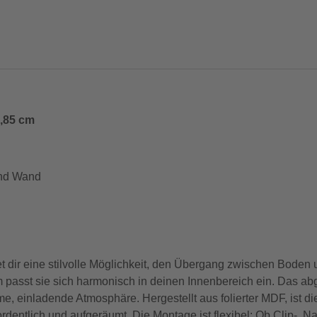
1,85 cm
und Wand
t dir eine stilvolle Möglichkeit, den Übergang zwischen Boden
m passt sie sich harmonisch in deinen Innenbereich ein. Das a
 einladende Atmosphäre. Hergestellt aus folierter MDF, ist die
rdentlich und aufgeräumt. Die Montage ist flexibel: Ob Clip-, Na