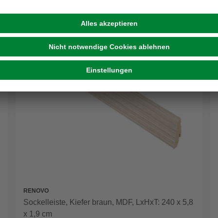
RENOVO
Sockelleiste, Kiefer braun, MDF, LxHxT: 240 x 5,8
x 1,9 cm