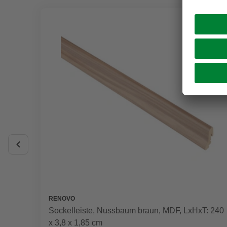
RENOVO
Sockelleiste, Nussbaum braun, MDF, LxHxT: 240
x 3,8 x 1,85 cm