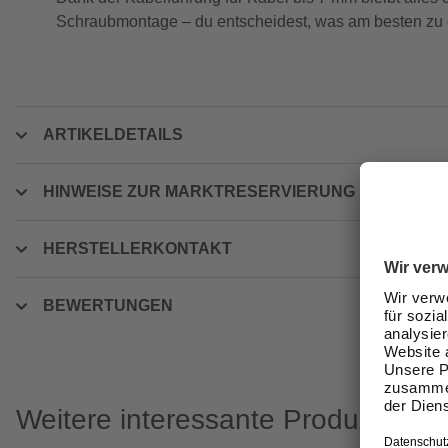
Schraubmontage – du entscheidest, was am besten zu 
ARTIKELDETAILS
HINWEISE ZUR MARKTRESERVIERUNG
HERSTELLERKONTAKT
BEWERTUNGEN
Weitere interessante Produkte