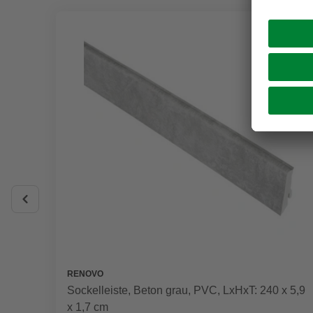
RENOVO
Sockelleiste, Beton grau, PVC, LxHxT: 240 x 5,9
x 1,7 cm