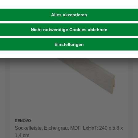
RENOVO
Sockelleiste, Eiche grau, MDF, LxHxT: 240 x 5,8 x
1,4 cm