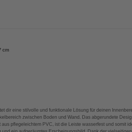
,7 cm
t dir eine stilvolle und funktionale Lösung für deinen Innenber
ockelbereich zwischen Boden und Wand. Das abgerundete Design
aus pflegeleichtem PVC, ist die Leiste wasserfest und somit id
ng und ein aufgeräumtes Erscheinungsbild. Dank der vielseitige