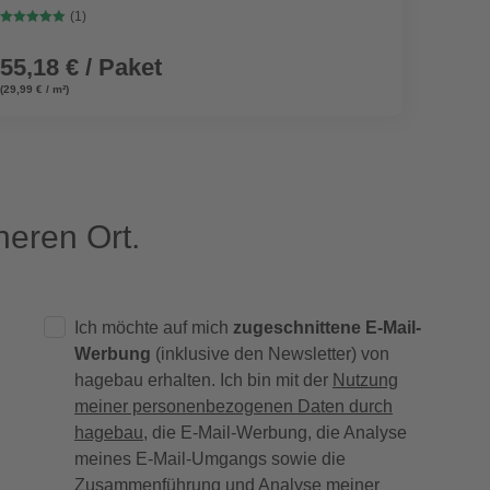
(1)
55,18 € / Paket
14,9
(29,99 € / m²)
(6,25 € / 
eren Ort.
Ich möchte auf mich
zugeschnittene E-Mail-
Werbung
(inklusive den Newsletter) von
hagebau erhalten. Ich bin mit der
Nutzung
meiner personenbezogenen Daten durch
hagebau
, die E-Mail-Werbung, die Analyse
meines E-Mail-Umgangs sowie die
Zusammenführung und Analyse meiner