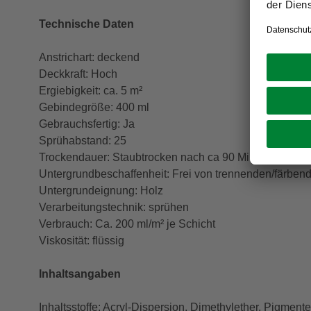
Technische Daten
Anstrichart: deckend
Deckkraft: Hoch
Ergiebigkeit: ca. 5 m²
Gebindegröße: 400 ml
Gebrauchsfertig: Ja
Sprühabstand: 25
Trockendauer: Staubtrocken nach ca 90 Minuten, grifffe
Untergrundbeschaffenheit: Frei von trennenden/färben
Untergrundeignung: Holz
Verarbeitungstechnik: sprühen
Verbrauch: Ca. 200 ml/m² je Schicht
Viskosität: flüssig
Inhaltsangaben
Inhaltsstoffe: Acryl-Dispersion, Dimethylether, Pigmente