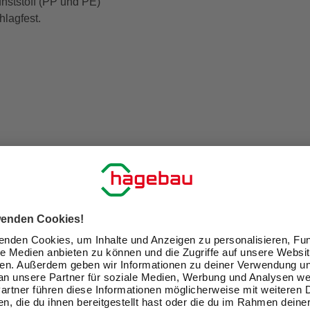
nststoff (PP und PE)
hlagfest.