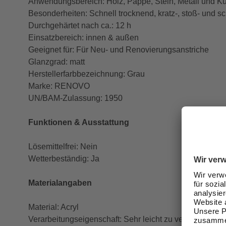
Anwendungsbereich: Holz, Pappe, Stein, Metall und Ku
Besonderheiten: Schnell trocknend, kratz-, stoß- und sc
Durchgehärtet nach ca.: 12 h
Einsatzbereich: innen & außen
Geeignet für: Für Neu- und Renovierungsanstriche
Glanzgrad: matt
Herstellerfarbbezeichnung: Grau
Marke: RENOVO
UN/BAM-Zulassung: 1950
Funktionen & Ausstattung
Lösemittelfrei: Nein
Wetterbeständig: Ja
Materialangaben
Material: Acryl
Verarbeitungseigenschaft: Sehr leicht zu verarbeiten