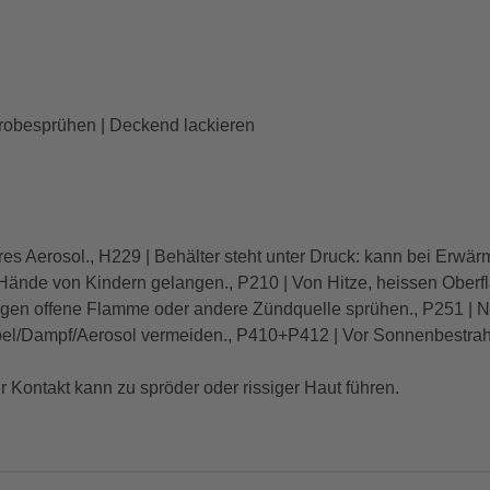
Probesprühen | Deckend lackieren
s Aerosol., H229 | Behälter steht unter Druck: kann bei Erwär
ie Hände von Kindern gelangen., P210 | Von Hitze, heissen Obe
gegen offene Flamme oder andere Zündquelle sprühen., P251 | N
l/Dampf/Aerosol vermeiden., P410+P412 | Vor Sonnenbestrahl
Kontakt kann zu spröder oder rissiger Haut führen.