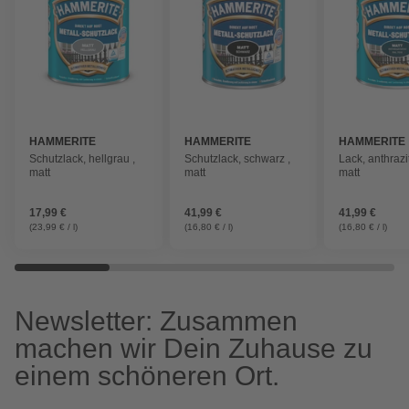
HAMMERITE
HAMMERITE
HAMMERITE
Schutzlack, hellgrau ,
Schutzlack, schwarz ,
Lack, anthrazi
matt
matt
matt
17,99 €
41,99 €
41,99 €
(23,99 € / l)
(16,80 € / l)
(16,80 € / l)
Newsletter: Zusammen
machen wir Dein Zuhause zu
einem schöneren Ort.