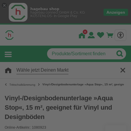
hagebau shop
Anzeigen
hagebau connect GmbH & Co. KG
KOSTENLOS- In Google Play
Wähle jetzt Deinen Markt
Vinyl-/Designbodenunterlage »Aqua Stop«, 15 m², geeignet fü
Trittschalldämmung
Vinyl-/Designbodenunterlage »Aqua
Stop«, 15 m², geeignet für Vinyl und
Designböden
Online-Artikelnr.: 1080923