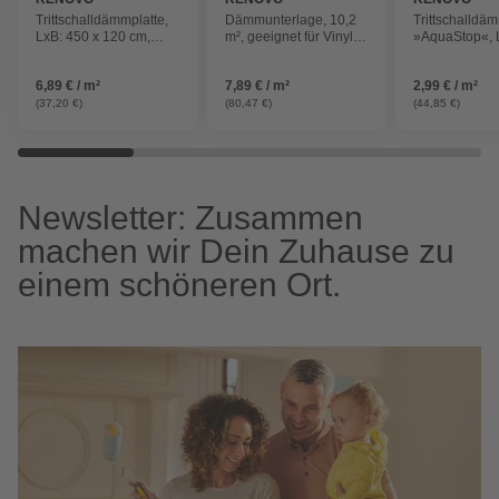
Trittschalldämmplatte,
Dämmunterlage, 10,2
Trittschalldä
LxB: 450 x 120 cm,
m², geeignet für Vinyl
»AquaStop«, 
Stärke: 1,5 mm, 5,4 m²,
und Designböden
x 120 cm, Stär
grau
mm, 15 m², gr
6,89 € / m²
7,89 € / m²
2,99 € / m²
(37,20 €)
(80,47 €)
(44,85 €)
Newsletter: Zusammen
machen wir Dein Zuhause zu
einem schöneren Ort.