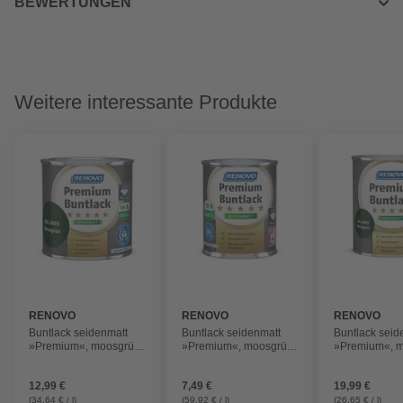
BEWERTUNGEN
Weitere interessante Produkte
RENOVO
RENOVO
RENOVO
Buntlack seidenmatt
Buntlack seidenmatt
Buntlack seid
»Premium«, moosgrün
»Premium«, moosgrün
»Premium«, 
RAL 6005
RAL 6005
RAL 6005
12,99 €
7,49 €
19,99 €
(34,64 € / l)
(59,92 € / l)
(26,65 € / l)