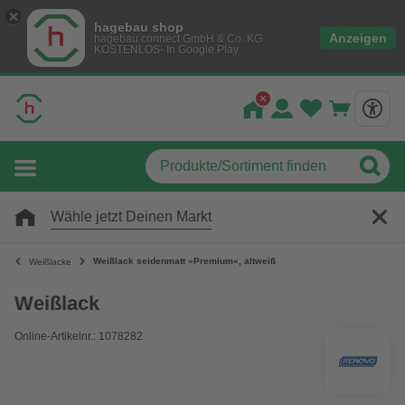
hagebau shop
Anzeigen
hagebau connect GmbH & Co. KG
KOSTENLOS- In Google Play
Wähle jetzt Deinen Markt
Weißlack seidenmatt »Premium«, altweiß
Weißlacke
Weißlack
Online-Artikelnr.: 1078282