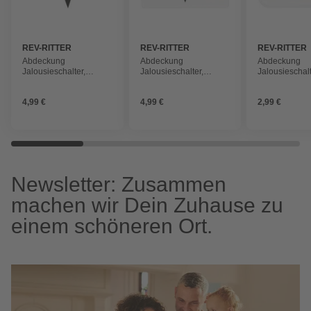
REV-RITTER
REV-RITTER
REV-RITTER
Abdeckung
Abdeckung
Abdeckung
Jalousieschalter,
Jalousieschalter,
Jalousieschalt
Quadro, Weiß
Quadro, Weiß
Weiß
4,99 €
4,99 €
2,99 €
Newsletter: Zusammen
machen wir Dein Zuhause zu
einem schöneren Ort.