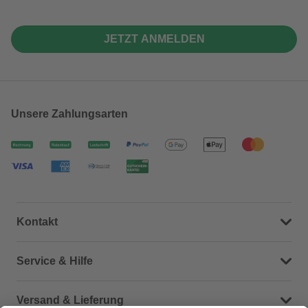
JETZT ANMELDEN
Unsere Zahlungsarten
Kontakt
Dein Kontakt zu uns
Service & Hilfe
Häufige Fragen (FAQ)
Versand & Lieferung