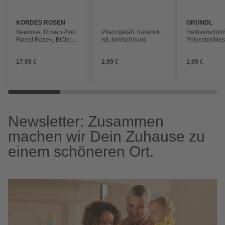
KORDES ROSEN
GRÜNDL
Beetrose, Rosa »Pink
Pflanzgefäß, Keramik,
Reißverschluß
Forest Rose«, Blüte:
rot, konisch/rund
Polyester/Mes
pink, halbgefüllt
17,99 €
2,99 €
1,99 €
Newsletter: Zusammen
machen wir Dein Zuhause zu
einem schöneren Ort.