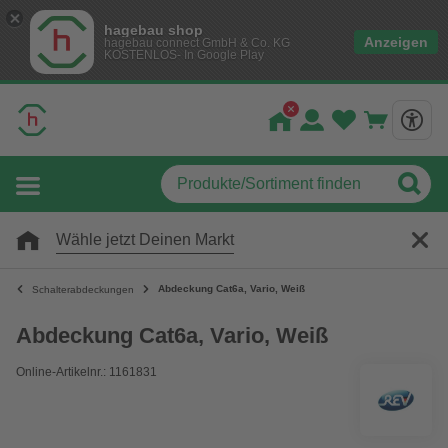
hagebau shop
Anzeigen
hagebau connect GmbH & Co. KG
KOSTENLOS- In Google Play
Wähle jetzt Deinen Markt
Abdeckung Cat6a, Vario, Weiß
Schalterabdeckungen
Abdeckung Cat6a, Vario, Weiß
Online-Artikelnr.: 1161831