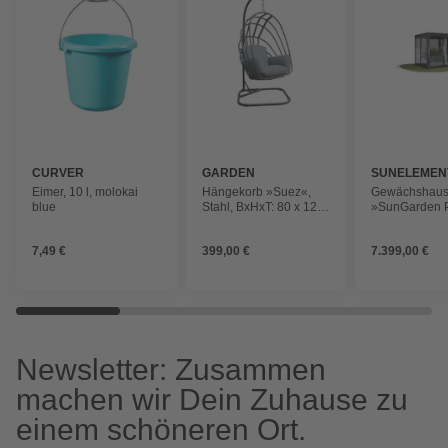
CURVER
GARDEN
SUNELEMEN
IMPRESSIONS
Eimer, 10 l, molokai
Hängekorb »Suez«,
Gewächshau
blue
Stahl, BxHxT: 80 x 124
»SunGarden 
x 85 cm
2.2«, BxHxT: 
x 233 cm, anth
7,49 €
399,00 €
7.399,00 €
metallic
Newsletter: Zusammen
machen wir Dein Zuhause zu
einem schöneren Ort.