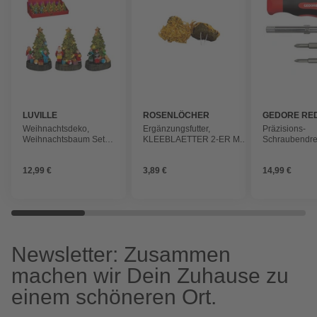
LUVILLE
ROSENLÖCHER
GEDORE RE
Weihnachtsdeko,
Ergänzungsfutter,
Präzisions-
Weihnachtsbaum Set,
KLEEBLAETTER 2-ER M.
Schraubendre
LxBxH: 10 x 8,5 x 16
RINGELBLUMENBLUETEN
»GEDORE red
cm, mehrfarbig
12,99 €
3,89 €
14,99 €
Newsletter: Zusammen
machen wir Dein Zuhause zu
einem schöneren Ort.