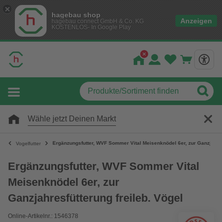
hagebau shop
Anzeigen
hagebau connect GmbH & Co. KG
KOSTENLOS- In Google Play
Wähle jetzt Deinen Markt
Ergänzungsfutter, WVF Sommer Vital Meisenknödel 6er, zur Ganzjahres
Vogelfutter
Ergänzungsfutter, WVF Sommer Vital
Meisenknödel 6er, zur
Ganzjahresfütterung freileb. Vögel
Online-Artikelnr.: 1546378