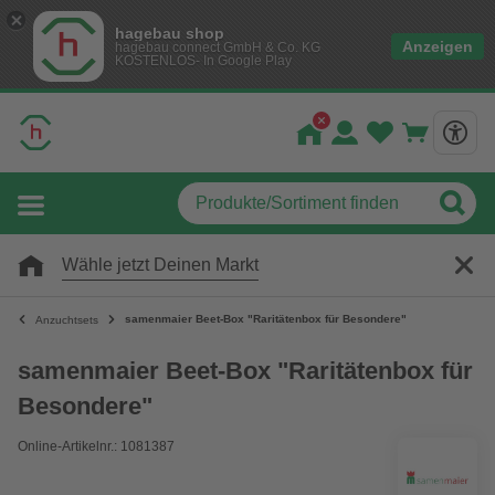
hagebau shop
Anzeigen
hagebau connect GmbH & Co. KG
KOSTENLOS- In Google Play
Wähle jetzt Deinen Markt
samenmaier Beet-Box "Raritätenbox für Besondere"
Anzuchtsets
samenmaier Beet-Box "Raritätenbox für
Besondere"
Online-Artikelnr.: 1081387