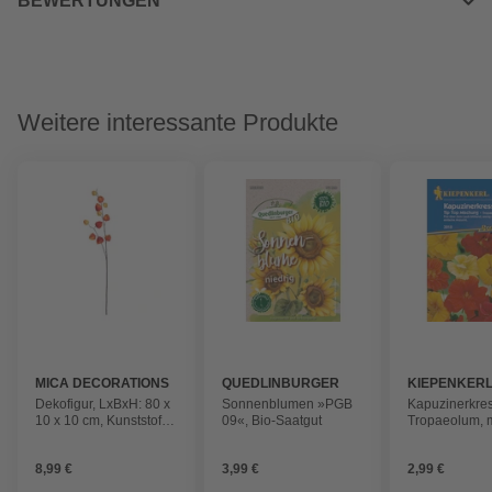
BEWERTUNGEN
Weitere interessante Produkte
MICA DECORATIONS
QUEDLINBURGER
KIEPENKER
Dekofigur, LxBxH: 80 x
Sonnenblumen »PGB
Kapuzinerkre
10 x 10 cm, Kunststoff
09«, Bio-Saatgut
Tropaeolum, 
(PVC), weiß
mehrfarbig, Inh
für 20 Stk
8,99 €
3,99 €
2,99 €