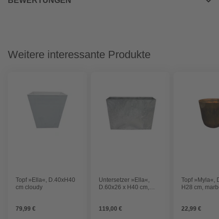
BEWERTUNGEN
Weitere interessante Produkte
Topf »Ella«, D.40xH40
Untersetzer »Ella«,
Topf »Myla«, 
cm cloudy
D.60x26 x H40 cm,
H28 cm, marb
grau eckig
79,99 €
119,00 €
22,99 €