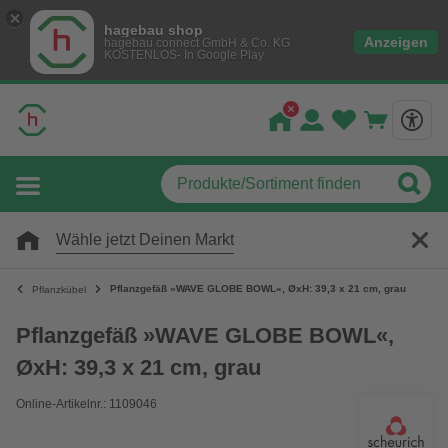
hagebau shop
Anzeigen
hagebau connect GmbH & Co. KG
KOSTENLOS- In Google Play
Wähle jetzt Deinen Markt
Pflanzgefäß »WAVE GLOBE BOWL«, ØxH: 39,3 x 21 cm, grau
Pflanzkübel
Pflanzgefäß »WAVE GLOBE BOWL«,
ØxH: 39,3 x 21 cm, grau
Online-Artikelnr.: 1109046