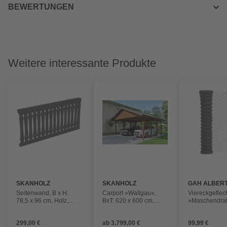
BEWERTUNGEN
Weitere interessante Produkte
SKANHOLZ
SKANHOLZ
GAH ALBER
Seitenwand, B x H:
Carport »Wallgau«,
Viereckgeflech
78,5 x 96 cm, Holz,
BxT: 620 x 600 cm,
»Maschendrah
Farbe: schiefergrau
Firsthöhe: 354 cm,
2500x100 cm, 
lasiert
299,00 €
ab
3.799,00 €
99,99 €