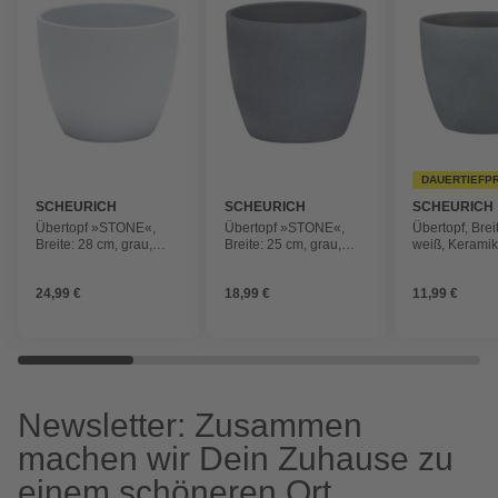
DAUERTIEFP
SCHEURICH
SCHEURICH
SCHEURICH
Übertopf »STONE«,
Übertopf »STONE«,
Übertopf, Brei
Breite: 28 cm, grau,
Breite: 25 cm, grau,
weiß, Kerami
Keramik
Keramik
24,99 €
18,99 €
11,99 €
Newsletter: Zusammen
machen wir Dein Zuhause zu
einem schöneren Ort.