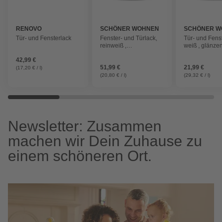
RENOVO
SCHÖNER WOHNEN
SCHÖNER W
FARBE
FARBE
Tür- und Fensterlack
Fenster- und Türlack,
Tür- und Fenst
reinweiß ,
weiß , glänze
hochglänzend
42,99 €
51,99 €
21,99 €
(17,20 € / l)
(20,80 € / l)
(29,32 € / l)
Newsletter: Zusammen
machen wir Dein Zuhause zu
einem schöneren Ort.