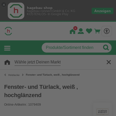
hagebau shop
Anzeigen
hagebau connect GmbH & Co. KG
KOSTENLOS- In Google Play
Wähle jetzt Deinen Markt
Fenster- und Türlack, weiß , hochglänzend
Holzlacke
Fenster- und Türlack, weiß ,
hochglänzend
Online-Artikelnr.: 1079409