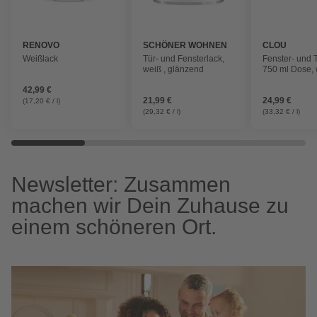
RENOVO
SCHÖNER WOHNEN
CLOU
FARBE
Weißlack
Tür- und Fensterlack,
Fenster- und 
weiß , glänzend
750 ml Dose, 
Innen & Auße
42,99 €
21,99 €
24,99 €
(17,20 € / l)
(29,32 € / l)
(33,32 € / l)
Newsletter: Zusammen
machen wir Dein Zuhause zu
einem schöneren Ort.