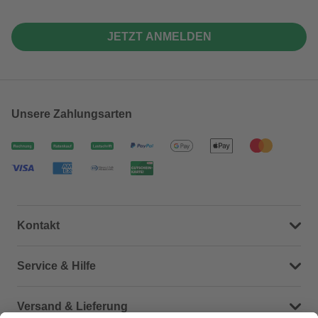
JETZT ANMELDEN
Unsere Zahlungsarten
Kontakt
Dein Kontakt zu uns
Service & Hilfe
Häufige Fragen (FAQ)
Versand & Lieferung