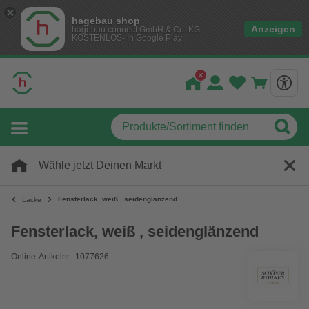
hagebau shop
Anzeigen
hagebau connect GmbH & Co. KG
KOSTENLOS- In Google Play
Wähle jetzt Deinen Markt
Fensterlack, weiß , seidenglänzend
Lacke
Fensterlack, weiß , seidenglänzend
Online-Artikelnr.: 1077626