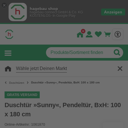
hagebau shop
Anzeigen
hagebau connect GmbH & Co. KG
KOSTENLOS- In Google Play
Wähle jetzt Deinen Markt
Duschtür »Sunny«, Pendeltür, BxH: 100 x 180 cm
Duschtüren
GRATIS VERSAND
Duschtür »Sunny«, Pendeltür, BxH: 100
x 180 cm
Online-Artikelnr.: 1061870