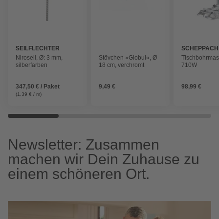
SEILFLECHTER
SCHEPPACH
Niroseil, Ø: 3 mm,
Stövchen »Globul«, Ø
Tischbohrmas
silberfarben
18 cm, verchromt
710W
347,50 € / Paket
9,49 €
98,99 €
(1,39 € / m)
Newsletter: Zusammen
machen wir Dein Zuhause zu
einem schöneren Ort.