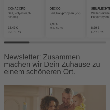
CONACORD
GECCO
SEILFLECHT
Seil, Polyester, 3-
Seil, Polypropylen (PP)
Wellenreiterle
schäftig
Polypropylen 
sortiert
7,99 €
13,49 €
8,99 €
(0,27 € / m)
(0,67 € / m)
(0,45 € / m)
Newsletter: Zusammen
machen wir Dein Zuhause zu
einem schöneren Ort.