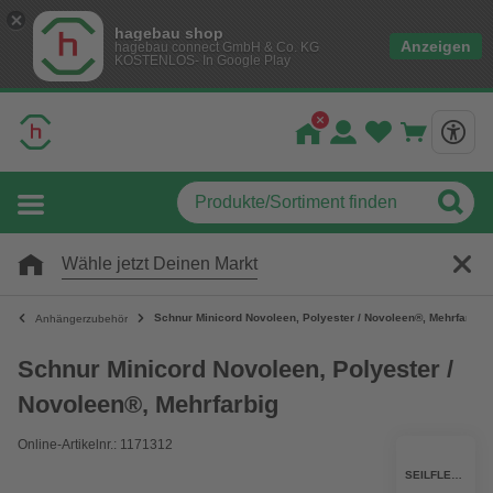
hagebau shop
Anzeigen
hagebau connect GmbH & Co. KG
KOSTENLOS- In Google Play
Wähle jetzt Deinen Markt
Schnur Minicord Novoleen, Polyester / Novoleen®, Mehrfarbig
Anhängerzubehör
Schnur Minicord Novoleen, Polyester /
Novoleen®, Mehrfarbig
Online-Artikelnr.: 1171312
SEILFLECHTER