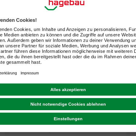
SETMA
Kleinhebeanlage »Watersan +«, max.
Förderhöhe 6 m, 470 W