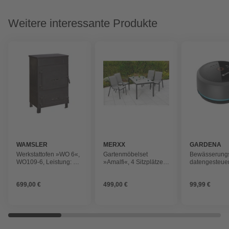
Weitere interessante Produkte
WAMSLER
MERXX
GARDENA
Werkstattofen »WO 6«,
Gartenmöbelset
Bewässerungs
WO109-6, Leistung: 6
»Amalfi«, 4 Sitzplätze,
datengesteuer
kW
Aluminium/Textil
19,4x15x10,6
699,00 €
499,00 €
99,99 €