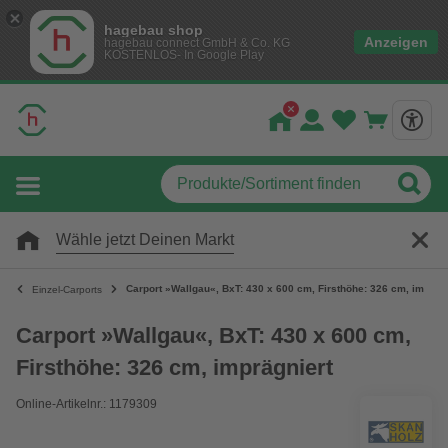
hagebau shop
Anzeigen
hagebau connect GmbH & Co. KG
KOSTENLOS- In Google Play
Wähle jetzt Deinen Markt
Carport »Wallgau«, BxT: 430 x 600 cm, Firsthöhe: 326 cm, imprägn
Einzel-Carports
Carport »Wallgau«, BxT: 430 x 600 cm,
Firsthöhe: 326 cm, imprägniert
Online-Artikelnr.: 1179309