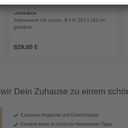
LASITA MAJA
Anbauwand »St. Louis«, B x H: 282 x 182 cm,
grüngrau
829,00 €
ir Dein Zuhause zu einem schön
Exklusive Angebote und Gewinnspiele
Kreative Ideen & nützliche Heimwerker-Tipps