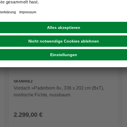
SKANHOLZ
Vordach »Paderborn 8«, 336 x 202 cm (BxT),
nordische Fichte, nussbaum
2.299,00 €