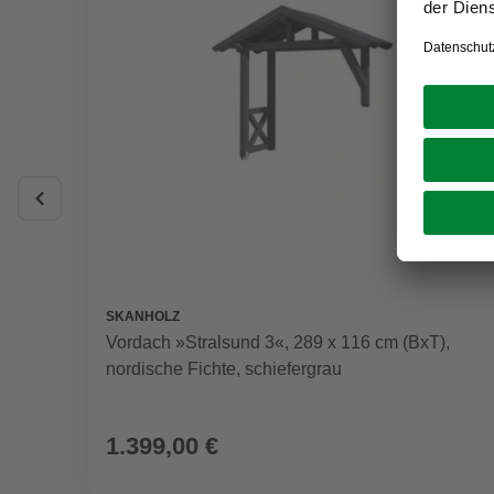
SKANHOLZ
Vordach »Stralsund 3«, 289 x 116 cm (BxT),
nordische Fichte, schiefergrau
1.399,00 €