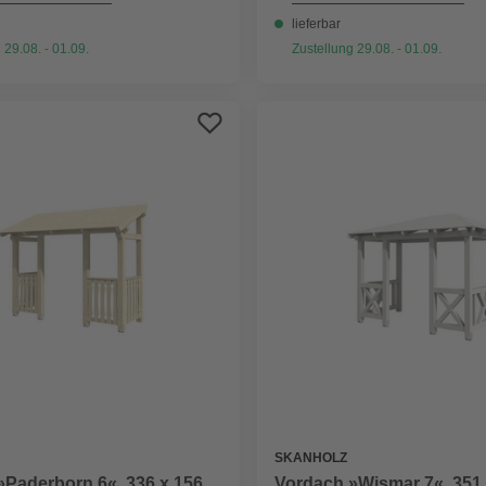
lieferbar
 29.08. - 01.09.
Zustellung 29.08. - 01.09.
SKANHOLZ
»Paderborn 6«, 336 x 156
Vordach »Wismar 7«, 351