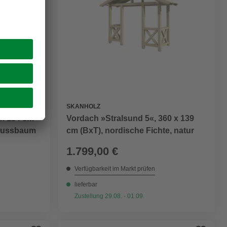
SKANHOLZ
 x 134 cm
Vordach »Stralsund 5«, 360 x 139
 nussbaum
cm (BxT), nordische Fichte, natur
1.799,00 €
Verfügbarkeit im Markt prüfen
lieferbar
Zustellung 29.08. - 01.09.