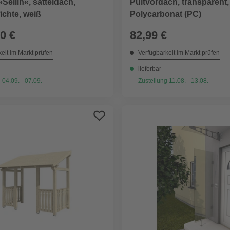
Sellin«, satteldach,
Pultvordach, transparent,
fichte, weiß
Polycarbonat (PC)
0 €
82,99 €
eit im Markt prüfen
Verfügbarkeit im Markt prüfen
lieferbar
 04.09. - 07.09.
Zustellung 11.08. - 13.08.