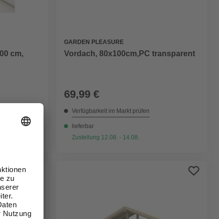
GARDEN PLEASURE
Vordach, 80x100cm,PC transparent
200 cm,
69,99 €
Verfügbarkeit im Markt prüfen
lieferbar
Zustellung 12.08. - 14.08.