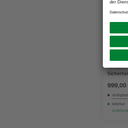
GUTTA
Vordach 
Sicherhei
edelstahl
999,00
Verfügbark
lieferbar
Zustellung