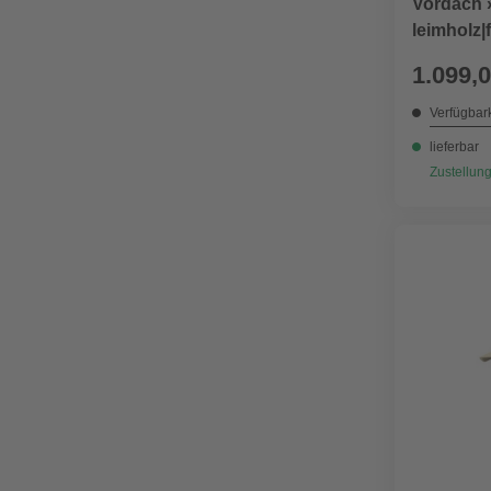
Vordach »
leimholz|
1.099,0
Verfügbark
lieferbar
Zustellung