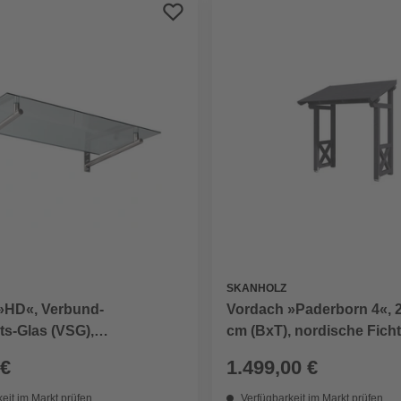
SKANHOLZ
»HD«, Verbund-
Vordach »Paderborn 4«, 2
ts-Glas (VSG),
cm (BxT), nordische Ficht
farben/klar
schiefergrau
 €
1.499,00 €
eit im Markt prüfen
Verfügbarkeit im Markt prüfen