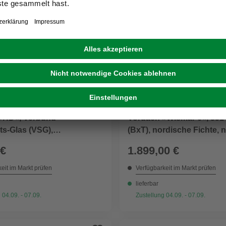
SKANHOLZ
»HD«, Verbund-
Vordach »Wismar 6«, 351
ts-Glas (VSG),
(BxT), nordische Fichte,
farben/klar
 €
1.899,00 €
eit im Markt prüfen
Verfügbarkeit im Markt prüfen
lieferbar
 04.09. - 07.09.
Zustellung 04.09. - 07.09.