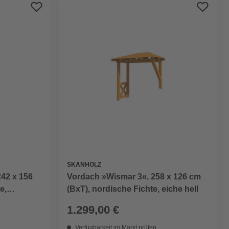
Preis aufsteigend
Preis absteigend
Bewertung
SKANHOLZ
42 x 156
Vordach »Wismar 3«, 258 x 126 cm
e,
(BxT), nordische Fichte, eiche hell
1.299,00 €
Verfügbarkeit im Markt prüfen