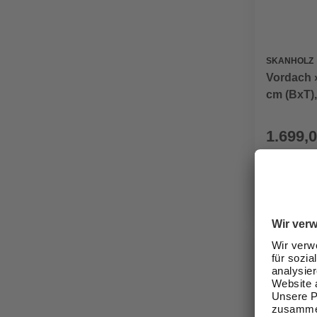
SKANHOLZ
Vordach 
cm (BxT),
1.699,0
Verfügbark
lieferbar
Zustellung