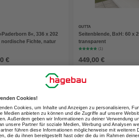
GUTTA
»Paderborn 8«, 336 x 202
Seitenblende, BxH: 60 x 
 nordische Fichte, natur
transparent
(1)
0 €
449,00 €
eit im Markt prüfen
Verfügbarkeit im Markt prüfen
lieferbar
 29.08. - 01.09.
Zustellung 04.09. - 07.09.