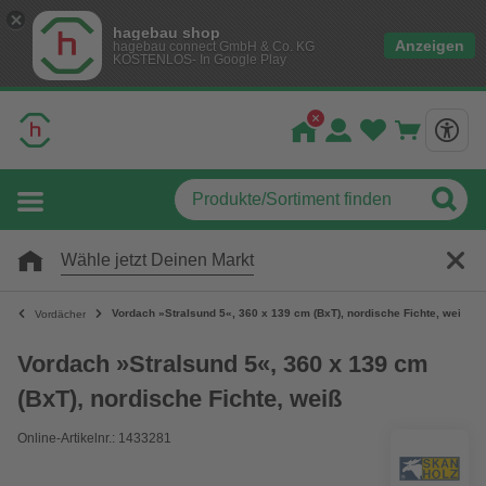
hagebau shop
Anzeigen
hagebau connect GmbH & Co. KG
KOSTENLOS- In Google Play
Wähle jetzt Deinen Markt
Vordach »Stralsund 5«, 360 x 139 cm (BxT), nordische Fichte, weiß
Vordächer
Vordach »Stralsund 5«, 360 x 139 cm
(BxT), nordische Fichte, weiß
Online-Artikelnr.: 1433281