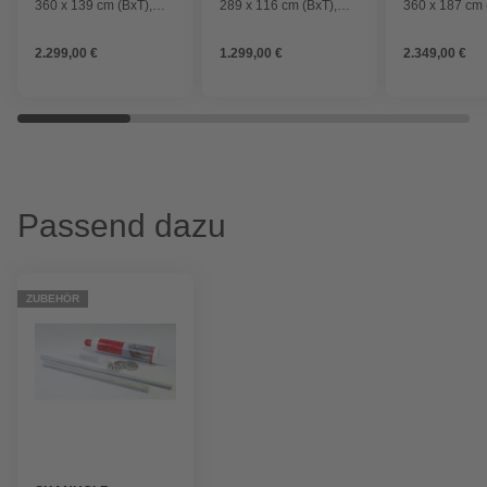
360 x 139 cm (BxT),
289 x 116 cm (BxT),
360 x 187 cm 
nordische Fichte, weiß
nordische Fichte, eiche
nordische Fic
hell
2.299,00 €
1.299,00 €
2.349,00 €
Passend dazu
ZUBEHÖR