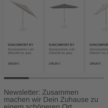
SUNCOMFORT BY
SUNCOMFORT BY
SUNCOMFOR
GLATZ
GLATZ
GLATZ
Sonnenschirm, LxH:
Sonnenschirm, LxH:
Sonnenschirm
300x249 cm, grau
250x239 cm, grau
250x247 cm, 
189,00 €
149,00 €
189,00 €
Newsletter: Zusammen
machen wir Dein Zuhause zu
einem schöneren Ort.