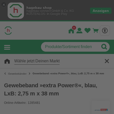
hagebau shop
Anzeigen
hagebau connect GmbH & Co. KG
KOSTENLOS- In Google Play
Wähle jetzt Deinen Markt
Gewebeband »extra Power®«, blau, LxB: 2,75 m x 38 mm
Gewebebänder
Gewebeband »extra Power®«, blau,
LxB: 2,75 m x 38 mm
Online-Artikelnr.: 1285481