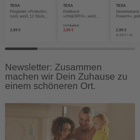
TESA
TESA
TESA
Filzgleiter »Protect®«,
Klettband
Gewebeband 
rund, weiß, 12 Stück,
»ON&OFF®«, weiß,
Power®«, gelb
Durchmesser: 22mm
Ø16 mm, 8 Stück
2,75 m x 19 
UVP
4,99 €
2,99 €
3,99 €
2,99 €
(1,09 € / m)
Newsletter: Zusammen
machen wir Dein Zuhause zu
einem schöneren Ort.