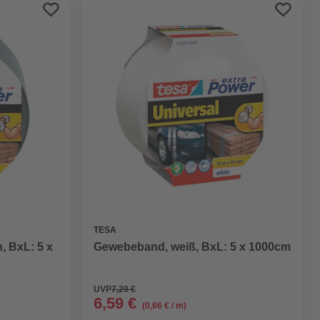
Preis aufsteigend
Preis absteigend
Bewertung
TESA
, BxL: 5 x
Gewebeband, weiß, BxL: 5 x 1000cm
UVP
7,29 €
6,59 €
(0,66 € / m)