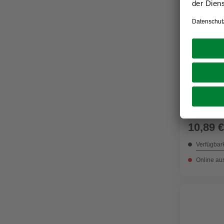
TESA
Gewebeba
Universal
14.4cm
10,89 €
Verfügbark
Online au