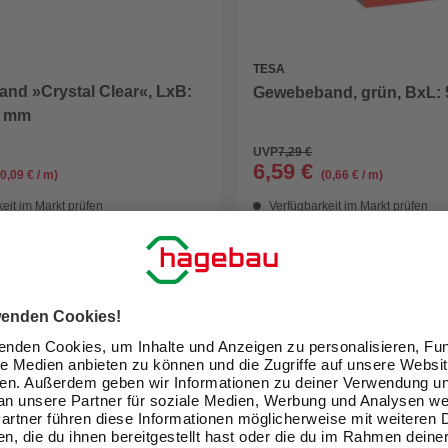
TESA
nd »Crystal Clear«, LxB:
Gewebeband, grün, BxL: 
0 mm
UVP
7,29 €
6,59 €
(0,09 € / m)
(0,66 € / m)
eit im Markt prüfen
Verfügbarkeit im Markt prüfen
ne erhältlich
Online ausverkauft