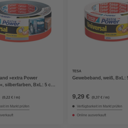
TESA
Gewebeband, weiß, BxL: 
nd »extra Power
«, silberfarben, BxL: 5 cm x
9,29 €
(0,22 € / m)
(0,37 € / m)
eit im Markt prüfen
Verfügbarkeit im Markt prüfen
sverkauft
Online ausverkauft