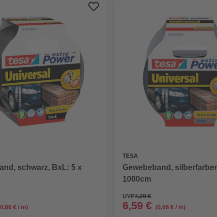
TESA
nd, schwarz, BxL: 5 x
Gewebeband, silberfarben
1000cm
UVP
7,29 €
6,59 €
(0,66 € / m)
(0,66 € / m)