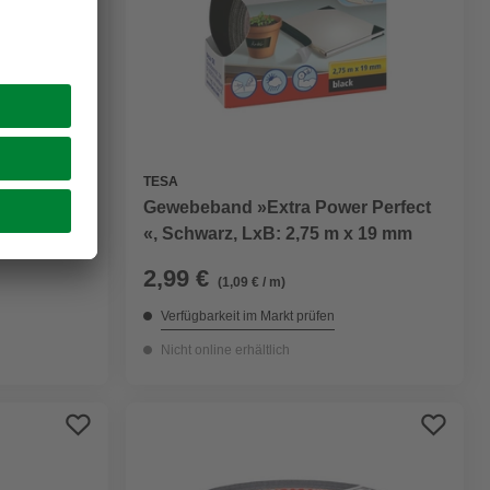
TESA
Gewebeband »Extra Power Perfect
, BxL: 5 x
«, Schwarz, LxB: 2,75 m x 19 mm
2,99 €
(1,09 € / m)
Verfügbarkeit im Markt prüfen
Nicht online erhältlich