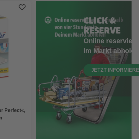
CLICK &
RESERVE
Online reserviere
im Markt abholen
JETZT INFORMIER
 Perfect«,
m