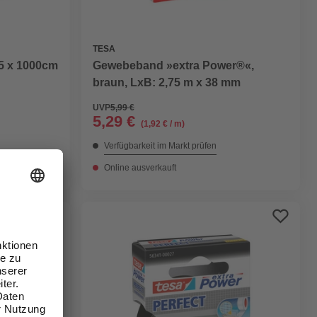
TESA
5 x 1000cm
Gewebeband »extra Power®«,
braun, LxB: 2,75 m x 38 mm
UVP
5,99 €
5,29 €
(1,92 € / m)
Verfügbarkeit im Markt prüfen
Online ausverkauft