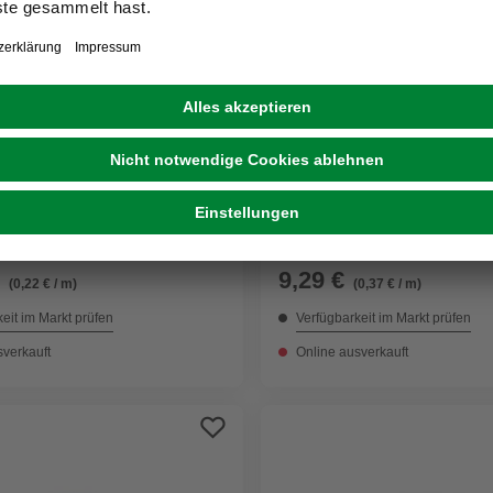
TESA
nd »extra Power
Gewebeband, silberfarben
«, schwarz, BxL: 5 x
2500cm
9,29 €
(0,22 € / m)
(0,37 € / m)
eit im Markt prüfen
Verfügbarkeit im Markt prüfen
sverkauft
Online ausverkauft