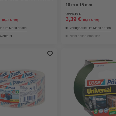
10 m x 15 mm
UVP
4,19 €
3,39 €
(0,22 € / m)
(0,17 € / m)
eit im Markt prüfen
Verfügbarkeit im Markt prüfen
sverkauft
Nicht online erhältlich