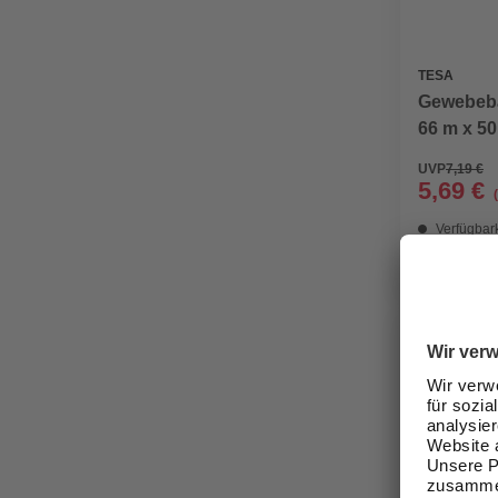
TESA
Gewebeba
66 m x 5
UVP
7,19 €
5,69 €
Verfügbark
Nicht onli