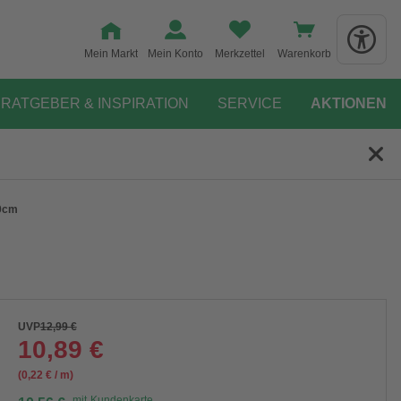
Mein Markt
Mein Konto
Merkzettel
Warenkorb
RATGEBER & INSPIRATION
SERVICE
AKTIONEN
00cm
UVP
12,99 €
10,89 €
(0,22 € / m)
mit
Kundenkarte