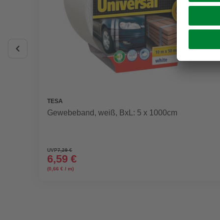
TESA
Gewebeband, weiß, BxL: 5 x 1000cm
UVP
7,29 €
6,59 €
(0,66 € / m)