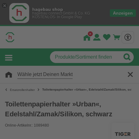
hagebau shop
Anzeigen
hagebau connect GmbH & Co. KG
KOSTENLOS- In Google Play
Wähle jetzt Deinen Markt
Toilettenpapierhalter »Urban«, Edelstahl/Zamak/Silikon, schwar
Ersatzrollenhalter
Toilettenpapierhalter »Urban«,
Edelstahl/Zamak/Silikon, schwarz
Online-Artikelnr.: 1089480