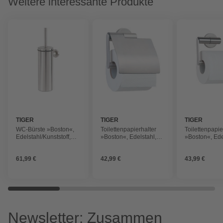
Weitere interessante Produkte
TIGER
TIGER
TIGER
WC-Bürste »Boston«,
Toilettenpapierhalter
Toilettenpapie
Edelstahl/Kunststoff,
»Boston«, Edelstahl,
»Boston«, Ede
Edelstahlfarben
Edelstahlfarben
Edelstahlfarb
61,99 €
42,99 €
43,99 €
Newsletter: Zusammen