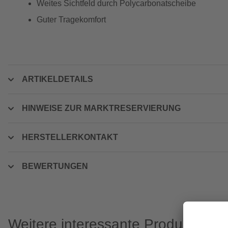
Weites Sichtfeld durch Polycarbonatscheibe
Guter Tragekomfort
ARTIKELDETAILS
HINWEISE ZUR MARKTRESERVIERUNG
HERSTELLERKONTAKT
BEWERTUNGEN
Weitere interessante Produkte