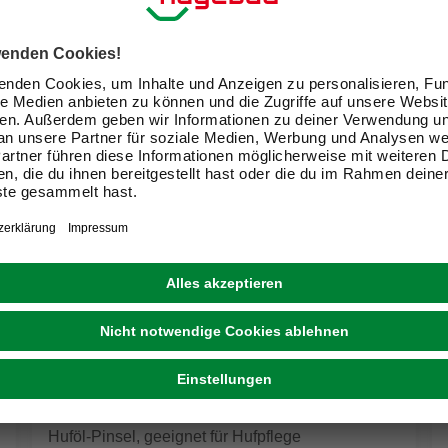
COVALLIERO
Huföl-Pinsel, geeignet für Hufpflege